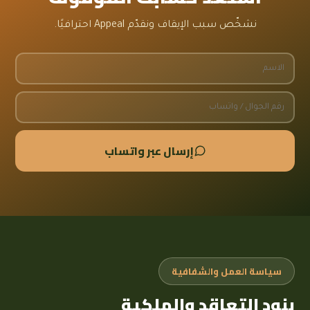
نشخّص سبب الإيقاف ونقدّم Appeal احترافيًا.
إرسال عبر واتساب
سياسة العمل والشفافية
بنود التعاقد والملكية