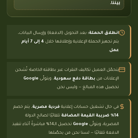
بيننا.
انطلاق الحملة:
بعد التحويل (الدفعة) وإرسال البيانات،
يتم تجهيز الحملة الإعلانية وإطلاقها خلال
4 إلى 7 أيام
عمل
.
يتحمّل العميل تكاليف النقرات عبر بطاقته الخاصة؛ تُشحن
الإعلانات من
بطاقة دفع سعودية
، ويتولّى
Google
تحصيل هذه المبالغ — وليس نحن.
في حال تشغيل حسابات إعلانية
فردية مصرية
، يتم خصم
14% ضريبة القيمة المضافة
تلقائيًا لصالح الدولة
المصرية، ويتولّى
Google
تحصيل الـ14% مباشرةً أثناء تنفيذ
الدفعة تلقائيًا — لسنا نحن من يحصّلها.