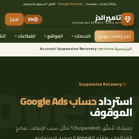
وكالة إعلانات معتمدة
· Google Partner ·
المقر: السعودية ومصر
تاميرالدز
EN
احجز
GOOGLE ADS EXPERTS ·
SINCE 2017
الخدمات
المواقع
القطاعات
النت
خبير إعلانات جوجل
الرئيسية
/
services
/
Account Suspension Recovery
Suspension Recovery
استرداد
حساب Google Ads
الموقوف
حسابك مُعلَّق (Suspended)؟ نحلّل سبب الإيقاف، نعالج
المخالفات، ونقدّم الـAppeal الصحيح لاستعادته.