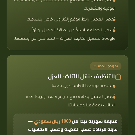
يُحضر العميل بطاقة دفع خاصة به تتحمّل ميزانية النقرات
اليومية والشهرية.
يُحضر العميل رابط موقع إلكتروني خاص بنشاطه.
تُشحن الحملة مباشرةً من بطاقة العميل، ويتولّى
Google تحصيل تكاليف النقرات — لسنا نحن من يحصّلها.
نموذج الخدمات
التنظيف · نقل الأثاث · العزل
نستخدم مواقعنا الخاصة دون بيعها.
يُحضر العميل بطاقة دفع + رقم هاتف، ونربط هذه
البيانات بمواقعنا وحساباتنا.
متابعة شهرية تبدأ من
1000 ريال سعودي
—
قابلة للزيادة حسب المدينة وحسب الاتفاقيات