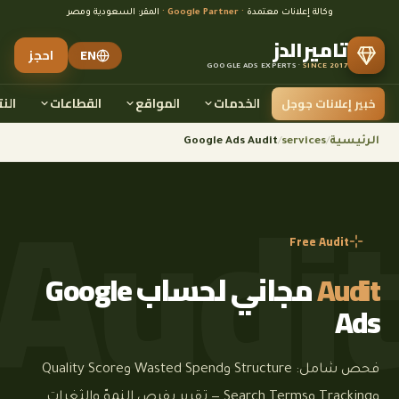
وكالة إعلانات معتمدة
· Google Partner ·
المقر: السعودية ومصر
تاميرالدز
EN
احجز
GOOGLE ADS EXPERTS ·
SINCE 2017
الخدمات
المواقع
القطاعات
النت
خبير إعلانات جوجل
الرئيسية
/
services
/
Google Ads Audit
Free Audit
Audit
مجاني لحساب Google
Ads
فحص شامل: Structure وWasted Spend وQuality Score
وTracking وSearch Terms — تقرير بفرص النموّ والثغرات.