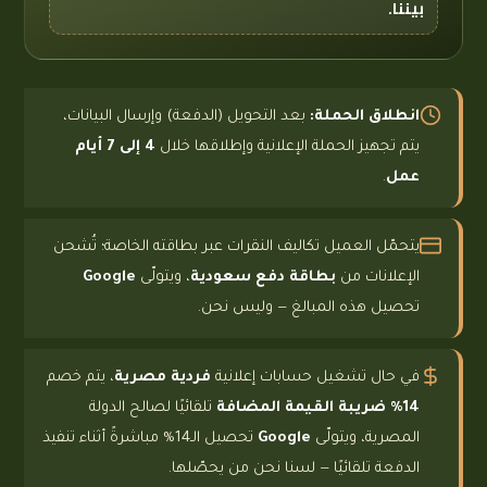
بيننا.
انطلاق الحملة:
بعد التحويل (الدفعة) وإرسال البيانات،
يتم تجهيز الحملة الإعلانية وإطلاقها خلال
4 إلى 7 أيام
عمل
.
يتحمّل العميل تكاليف النقرات عبر بطاقته الخاصة؛ تُشحن
الإعلانات من
بطاقة دفع سعودية
، ويتولّى
Google
تحصيل هذه المبالغ — وليس نحن.
في حال تشغيل حسابات إعلانية
فردية مصرية
، يتم خصم
14% ضريبة القيمة المضافة
تلقائيًا لصالح الدولة
المصرية، ويتولّى
Google
تحصيل الـ14% مباشرةً أثناء تنفيذ
الدفعة تلقائيًا — لسنا نحن من يحصّلها.