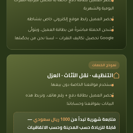
يُحضر العميل بطاقة دفع خاصة به تتحمّل ميزانية النقرات
اليومية والشهرية.
يُحضر العميل رابط موقع إلكتروني خاص بنشاطه.
تُشحن الحملة مباشرةً من بطاقة العميل، ويتولّى
Google تحصيل تكاليف النقرات — لسنا نحن من يحصّلها.
نموذج الخدمات
التنظيف · نقل الأثاث · العزل
نستخدم مواقعنا الخاصة دون بيعها.
يُحضر العميل بطاقة دفع + رقم هاتف، ونربط هذه
البيانات بمواقعنا وحساباتنا.
متابعة شهرية تبدأ من
1000 ريال سعودي
—
قابلة للزيادة حسب المدينة وحسب الاتفاقيات