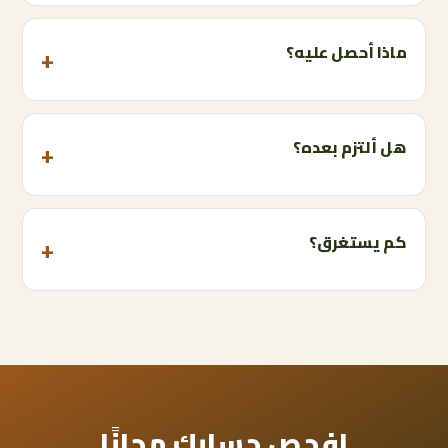
ماذا أحصل عليه؟
هل ألتزم بعده؟
كم يستغرق؟
افحص حسابك مجانًا