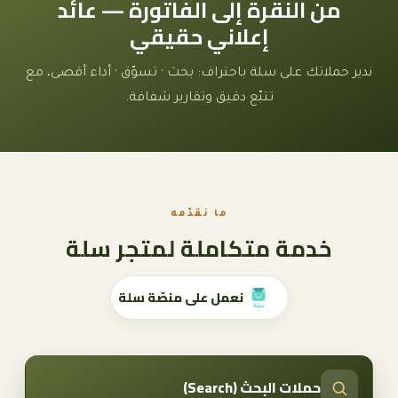
من النقرة إلى الفاتورة — عائد
إعلاني حقيقي
ندير حملاتك على سلة باحتراف: بحث · تسوّق · أداء أقصى، مع
تتبّع دقيق وتقارير شفافة.
ما نقدّمه
خدمة متكاملة لمتجر سلة
نعمل على منصّة سلة
حملات البحث (Search)