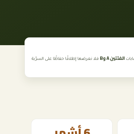
الفئتين A وB
ابات
فلا نعرضها إطلاقًا حفاظًا على السرّية
6 أشهر