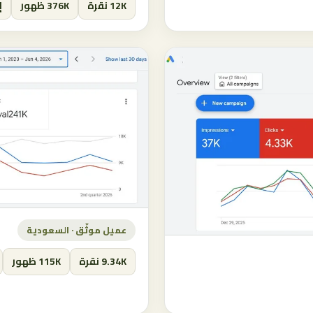
12K نقرة
376K ظهور
إن
عميل موثّق · السعودية
9.34K نقرة
115K ظهور