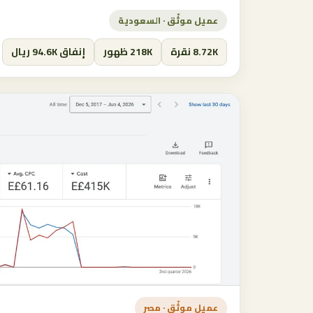
عميل موثّق · السعودية
8.72K نقرة
218K ظهور
إنفاق 94.6K ريال
عميل موثّق · مصر