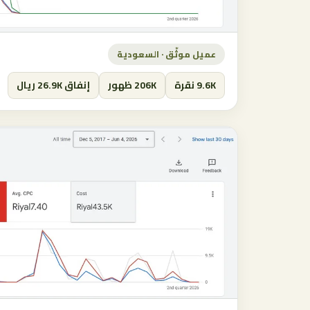
عميل موثّق · السعودية
9.6K نقرة
206K ظهور
إنفاق 26.9K ريال