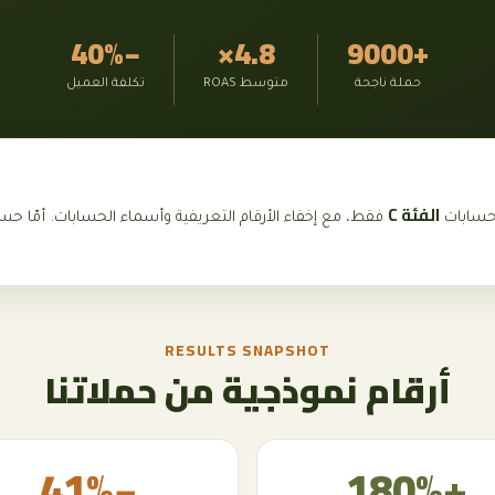
−40%
4.8×
+9000
حملة ناجحة
متوسط ROAS
تكلفة العميل
الفئة C
 حسابات
فقط، مع إخفاء الأرقام التعريفية وأسماء الحسابات. أمّا حس
RESULTS SNAPSHOT
أرقام نموذجية من حملاتنا
−41%
+180%