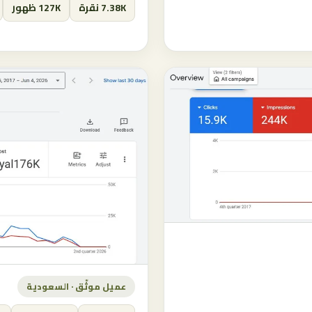
7.38K نقرة
127K ظهور
عميل موثّق · السعودية