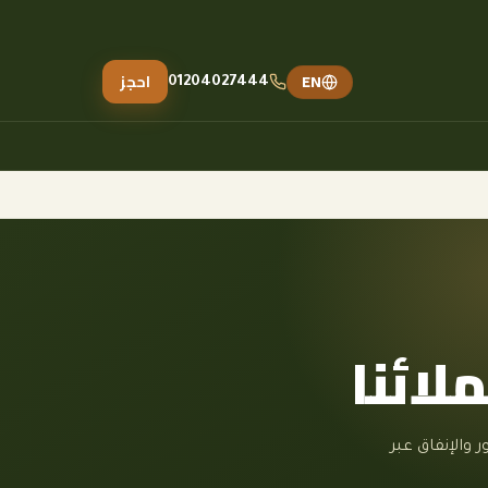
EN
احجز
01204027444
لائنا
 والظهور والإنفاق عبر