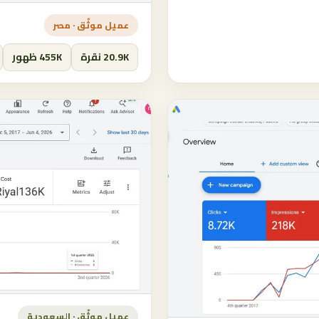
عميل موثّق · مصر
20.9K نقرة
455K ظهور
عميل موثّق · السعودية