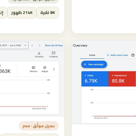
8K نقرة
214K ظهور
إنفاق
عميل موثّق · مصر