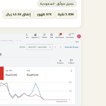
عميل موثّق · السعودية
5.89K نقرة
97K ظهور
إنفاق 43.5K ريال