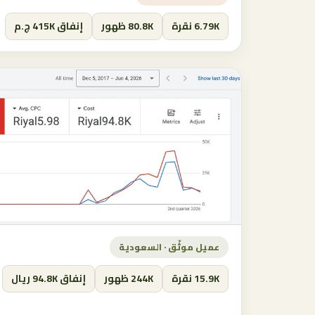
6.79K نقرة
80.8K ظهور
إنفاق 415K ج.م
عميل موثّق · السعودية
15.9K نقرة
244K ظهور
إنفاق 94.8K ريال