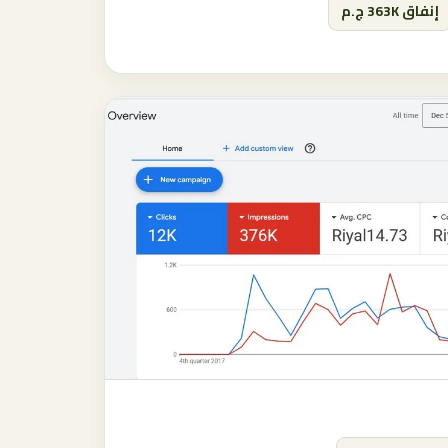
إنفاق 363K ج.م