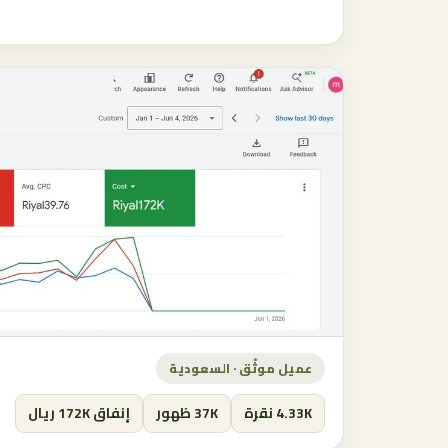
عميل موثّق · السعودية
4.33K نقرة
37K ظهور
إنفاق 172K ريال