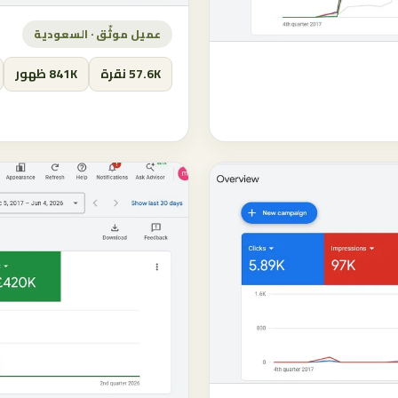
عميل موثّق · السعودية
57.6K نقرة
841K ظهور