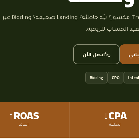
تشخيص دقيق: Tracking مكسور؟ نيّة خاطئة؟ Landing ضعيفة؟ Bidding غير
د الحساب للربحية.
اني
اتصل الآن
Bidding
CRO
Inten
ROAS↑
CPA↓
التكلفة
العائد