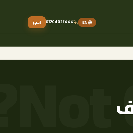
EN
احجز
01204027444
ف