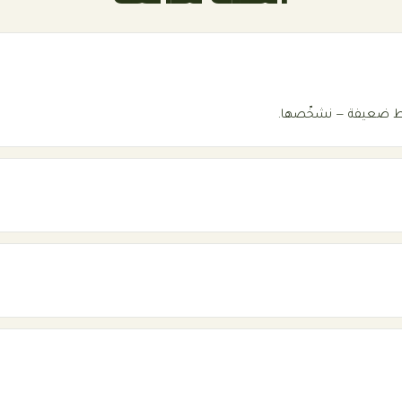
هبوط ضعيفة — نشخّصها.