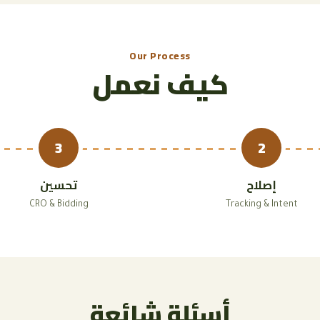
Our Process
كيف نعمل
3
2
إصلاح
تحسين
CRO & Bidding
Tracking & Intent
أسئلة شائعة