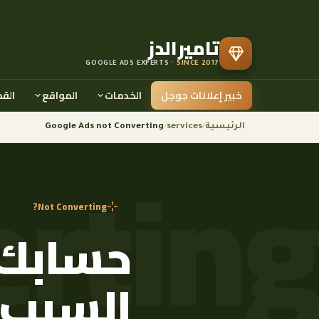
تاميرالدز
GOOGLE ADS EXPERTS ·
SINCE 2017
خبير إعلانات جوجل
الخدمات
المواقع
الق
الرئيسية
/
services
/
Google Ads not Converting
Not Converting?
حسابك
السبب 