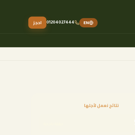
EN
احجز
01204027444
نتائج نعمل لأجلها
حملة ناجحة