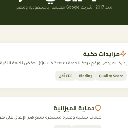
منذ 2017 · شريك Google معتمد · بالسعودية ومصر
مزايدات ذكية
إدارة العروض ورفع درجة الجودة (Quality Score) لخفض تكلفة النقرة وزيادة الظهور.
Quality Score
Bidding
CPC أقل
حماية الميزانية
كلمات سلبية وفلترة مستمرة تمنع هدر الإنفاق على نقرات