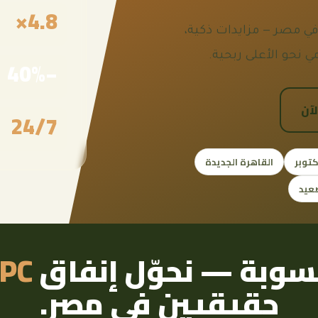
4.8×
 احترافية لحملات الدفع لكل نقرة (PPC) في مصر — مزايدات ذكية،
ي نحو الأعلى ربحية.
−40%
لآن
24/7
القاهرة الجديدة
عيد
سوبة — نحوّل إنفاق
PC
حقيقيين في مصر.