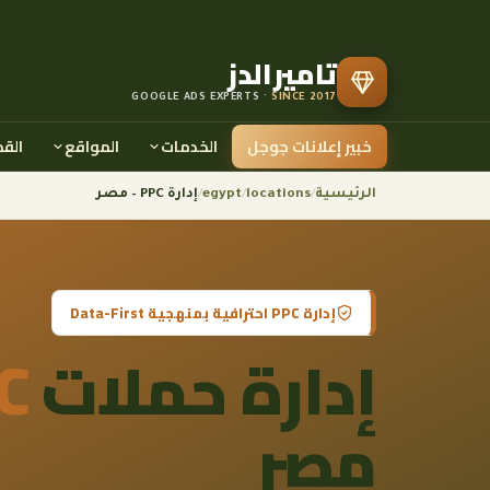
تاميرالدز
GOOGLE ADS EXPERTS ·
SINCE 2017
خبير إعلانات جوجل
الخدمات
المواقع
الق
الرئيسية
/
locations
/
egypt
/
إدارة PPC – مصر
إدارة PPC احترافية بمنهجية Data-First
إدارة حملات
C
مصر